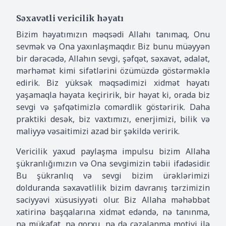
Səxavətli vericilik həyatı
Bizim həyatımızın məqsədi Allahı tanımaq, Onu
sevmək və Ona yaxınlaşmaqdır. Biz bunu müəyyən
bir dərəcədə, Allahın sevgi, şəfqət, səxavət, ədalət,
mərhəmət kimi sifətlərini özümüzdə göstərməklə
edirik. Biz yüksək məqsədimizi xidmət həyatı
yaşamaqla həyata keçiririk, bir həyat ki, orada biz
sevgi və şəfqətimizlə comərdlik göstəririk. Daha
praktiki desək, biz vaxtımızı, enerjimizi, bilik və
maliyyə vəsaitimizi azad bir şəkildə veririk.
Vericilik yaxud paylaşma impulsu bizim Allaha
şükranlığımızın və Ona sevgimizin təbii ifadəsidir.
Bu şükranlıq və sevgi bizim ürəklərimizi
dolduranda səxavətlilik bizim davranış tərzimizin
səciyyəvi xüsusiyyəti olur. Biz Allaha məhəbbət
xatirinə başqalarına xidmət edəndə, nə tanınma,
nə mükafat, nə qorxu, nə də cəzalanma motivi ilə