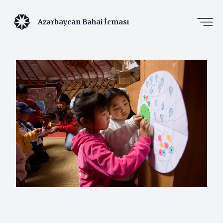
Azərbaycan Bəhai İcması