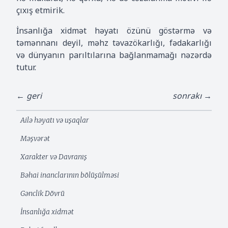
çıxış etmirik.
İnsanlığa xidmət həyatı özünü göstərmə və
təmənnanı deyil, məhz təvazökarlığı, fədakarlığı
və dünyanın parıltılarına bağlanmamağı nəzərdə
tutur.
← geri
sonrakı →
Ailə həyatı və uşaqlar
Məşvərət
Xarakter və Davranış
Bəhai inanclarının bölüşülməsi
Gənclik Dövrü
İnsanlığa xidmət