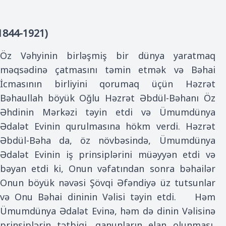
1844-1921)
Öz Vəhyinin birləşmiş bir dünya yaratmaq
məqsədinə çatmasını təmin etmək və Bəhai
İcmasının birliyini qorumaq üçün Həzrət
Bəhaullah böyük Oğlu Həzrət Əbdül-Bəhanı Öz
Əhdinin Mərkəzi təyin etdi və Ümumdünya
Ədalət Evinin qurulmasına hökm verdi. Həzrət
Əbdül-Bəha da, öz növbəsində, Ümumdünya
Ədalət Evinin iş prinsiplərini müəyyən etdi və
bəyan etdi ki, Onun vəfatından sonra bəhailər
Onun böyük nəvəsi Şövqi Əfəndiyə üz tutsunlar
və Onu Bəhai dininin Vəlisi təyin etdi. Həm
Ümumdünya Ədalət Evinə, həm də dinin Vəlisinə
prinsiplərin tətbiqi, qanunların elan olunması,