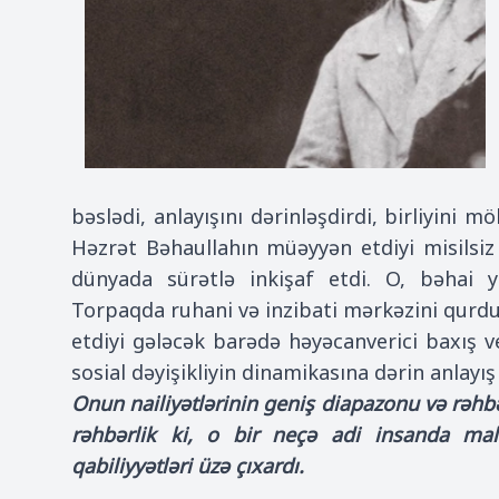
bəslədi, anlayışını dərinləşdirdi, birliyini
Həzrət Bəhaullahın müəyyən etdiyi misilsiz
dünyada sürətlə inkişaf etdi. O, bəhai ya
Torpaqda ruhani və inzibati mərkəzini qurdu
etdiyi gələcək barədə həyəcanverici baxış ve
sosial dəyişikliyin dinamikasına dərin anlayış 
Onun nailiyətlərinin geniş diapazonu və rəhbə
rəhbərlik ki, o bir neçə adi insanda mali
qabiliyyətləri üzə çıxardı.