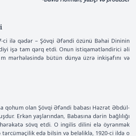
i
57-ci ilə qədər – Şövqi Əfəndi özünü Bəhai Dininin
iyi işə tam qərq etdi. Onun istiqamətləndirici əli
üm mərhələsində bütün dünya üzrə inkişafını və
a qohum olan Şövqi Əfəndi babası Həzrət Əbdül-
ur. Erkən yaşlarından, Babasına dərin bağlılığı
hərəkətə sövq etdi. O ingilis dilini elə öyrənmək
tərcüməçilik edə bilsin və beləliklə, 1920-ci ildə o