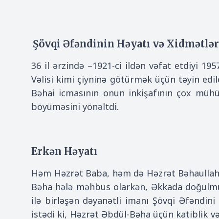
Şövqi Əfəndinin Həyatı və Xidmətlər
36 il ərzində –1921-ci ildən vəfat etdiyi 19
Vəlisi kimi çiyninə götürmək üçün təyin edild
Bəhai icmasının onun inkişafının çox müh
böyüməsini yönəltdi.
Erkən Həyatı
Həm Həzrət Baba, həm də Həzrət Bəhaullah
Bəha hələ məhbus olarkən, Əkkada doğulmuşd
ilə birləşən dəyanətli imanı Şövqi Əfəndini 
istədi ki, Həzrət Əbdül-Bəha üçün katiblik və 