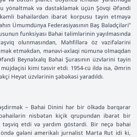
nu yönəltmək və dəstəkləmək üçün Şövqi Əfəndi
örkəmli bəhailərdən ibarət korpusu təyin etməyə
llahın Ümumdünya Federasiyasının Baş Bələdçiləri”
usunun funksiyası Bəhai təlimlərinin yayılmasında
şviq olunmasından, Məhfillərə öz vəzifələrini
 kömək etməkdən, mənəvi-əxlaqi nümunə olmaqdan
Əfəndi Beynəlxalq Bəhai Şurasının üzvlərini təyin
jdəçisi kimi təsvir etdi. 1954-cü ildə isə, Əmrin
çi Heyət üzvlərinin şəbəkəsi yaradıldı.
əşdirmək – Bəhai Dinini hər bir ölkədə bərqərar
əhailərin nisbətən kiçik qrupundan ibarət bir
əşviq etdi və yardım göstərdi. Bir neçə bəhai
öndə gələni amerikalı jurnalist Marta Rut idi ki,