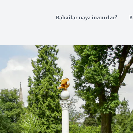
Bəhailər nəyə inanırlar?
B