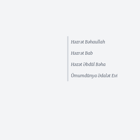
Həzrət Bəhaullah
Həzrət Bab
Həzət Əbdül Bəha
Ümumdünya Ədalət Evi