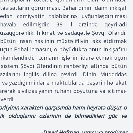
təsisatların qorunması, Bəhai dinini daim inkişaf
edən cəmiyyətin tələblərinə uyğunlaşdırılması
həvalə edilmişdir. 36 il ərzində qeyri-adi
uzaqgörənlik, hikmət və sədaqətlə Şövqi Əfəndi,
bütün insan nəslinin müxtəlifliyini əks etdirmək
üçün Bəhai icmasını, o böyüdükcə onun inkişafını
 möhkəmləndirdi. İcmanın işlərini idarə etmək üçün
 sistem Şövqi Əfəndinin rəhbərliyi altında bütün
zılarını ingilis dilinə çevirdi, Dinin Müqəddəs
 və yazdığı minlərlə məktublarda bəşərin hərəkət
rərək sivilizasiyanın ruhani boyutuna və ictimai-
verdi.
rliyinin xarakteri qarşısında hamı heyrətə düşür, o
k olduqlarını özlərinin də bilmədikləri güc və
-David Hofman, yazıçı və prodüser