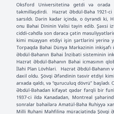
Oksford Universitetinə getdi və orada ç
təkmilləşdirdi. Həzrət Əbdül-Bəha 1921-ci 
sarsıldı. Dərin kədər içində, o öyrəndi ki
onu Bəhai Dininin Vəlisi təyin edib. Şəxsi
ciddi-cəhdlə son dərəcə çətin məsuliyyətlərin
kimi müəyyən etdiyi işin şərtlərini yerinə
Torpaqda Bəhai Dünya Mərkəzinin inkişafı 
Əbdül-Bəhanın Bəhai İnzibati sisteminin ink
Həzrət Əbdül-Bəhanın Bəhai icmasının qlob
İlahi Plan Lövhləri. Həzrət Əbdül-Bəhanın və
daxil oldu. Şövqi Əfəndinin təsvir etdiyi ki
arxada qaldı, və “quruculuq dövrü” başladı.
Əbdül-Bəhadan kifayət qədər fərqli bir fu
1937-ci ildə Kanadadan, Montreal şəhərind
sonralar bəhailərə Amatül-Bəha Ruhiyyə xanı
Milli Ruhani Məhfilinə müraciətində Şövq