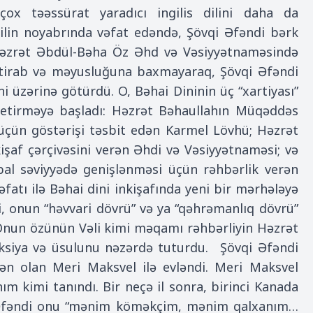
ox təəssürat yaradıcı ingilis dilini daha da
ilin noyabrında vəfat edəndə, Şövqi Əfəndi bərk
, Həzrət Əbdül-Bəha Öz Əhd və Vəsiyyətnaməsində
 iztirab və məyusluğuna baxmayaraq, Şövqi Əfəndi
i üzərinə götürdü. O, Bəhai Dininin üç “xartiyası”
 yetirməyə başladı: Həzrət Bəhaullahın Müqəddəs
üçün göstərişi təsbit edən Karmel Lövhü; Həzrət
işaf çərçivəsini verən Əhdi və Vəsiyyətnaməsi; və
al səviyyədə genişlənməsi üçün rəhbərlik verən
fatı ilə Bəhai dini inkişafında yeni bir mərhələyə
mi, onun “həvvari dövrü” və ya “qəhrəmanlıq dövrü”
 Onun özünün Vəli kimi məqamı rəhbərliyin Həzrət
nksiya və üsulunu nəzərdə tuturdu. Şövqi Əfəndi
ən olan Meri Maksvel ilə evləndi. Meri Maksvel
m kimi tanındı. Bir neçə il sonra, birinci Kanada
i Əfəndi onu “mənim köməkçim, mənim qalxanım…