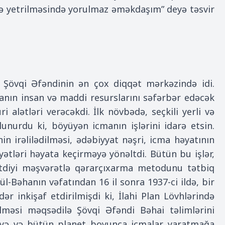
nə yetrilməsində yorulmaz əməkdaşım” deyə təsvir
ı Şövqi Əfəndinin ən çox diqqət mərkəzində idi.
manın insan və maddi resurslarını səfərbər edəcək
i alətləri verəcəkdi. İlk növbədə, seçkili yerli və
lunurdu ki, böyüyən icmanın işlərini idarə etsin.
in irəlilədilməsi, ədəbiyyat nəşri, icma həyatının
ətləri həyata keçirməyə yönəltdi. Bütün bu işlər,
tdiyi məşvərətlə qərarçıxarma metodunu tətbiq
-Bəhanın vəfatından 16 il sonra 1937-ci ildə, bir
dər inkişaf etdirilmişdi ki, İlahi Plan Lövhlərində
lməsi məqsədilə Şövqi Əfəndi Bəhai təlimlərini
məyə və bütün planet boyunca icmalar yaratmağa