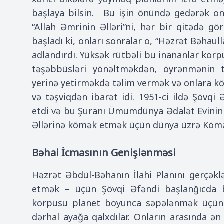
başlaya bilsin. Bu işin önündə gedərək o
“Allah Əmrinin Əlləri”ni, hər bir qitədə g
başladı ki, onları sonralar o, “Həzrət Bəhau
adlandırdı. Yüksək rütbəli bu inananlar korp
təşəbbüsləri yönəltməkdən, öyrənmənin tə
yerinə yetirməkdə təlim vermək və onlara
və təşviqdən ibarət idi. 1951-ci ildə Şövqi 
etdi və bu Şuranı Ümumdünya Ədalət Evinin mü
Əllərinə kömək etmək üçün dünya üzrə Kömək
Bəhai İcmasının Genişlənməsi
Həzrət Əbdül-Bəhanın İlahi Planını gerçəkl
etmək – üçün Şövqi Əfəndi başlanğıcda b
korpusu planet boyunca səpələnmək üçün t
dərhal ayağa qalxdılar. Onların arasında ən 