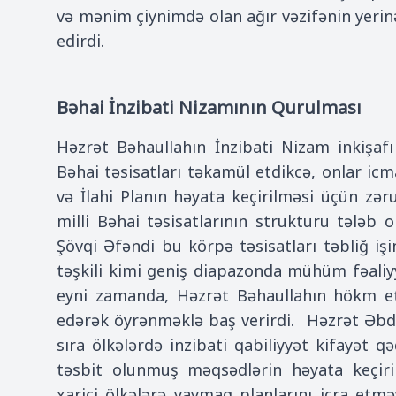
və mənim çiynimdə olan ağır vəzifənin yeri
edirdi.
Bəhai İnzibati Nizamının Qurulması
Həzrət Bəhaullahın İnzibati Nizam inkişaf
Bəhai təsisatları təkamül etdikcə, onlar ic
və İlahi Planın həyata keçirilməsi üçün zərur
milli Bəhai təsisatlarının strukturu tələb o
Şövqi Əfəndi bu körpə təsisatları təbliğ işin
təşkili kimi geniş diapazonda mühüm fəaliyy
eyni zamanda, Həzrət Bəhaullahın hökm e
edərək öyrənməklə baş verirdi. Həzrət Əbdül
sıra ölkələrdə inzibati qabiliyyət kifayət qə
təsbit olunmuş məqsədlərin həyata keçiri
xarici ölkələrə yaymaq planlarını icra et