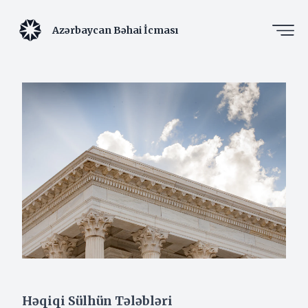
Azərbaycan Bəhai İcması
Həqiqi Sülhün Tələbləri