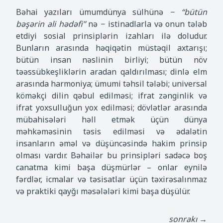
Bəhai yazıları ümumdünya sülhünə −
“bütün
bəşərin ali hədəfi”
nə − istinadlarla və onun tələb
etdiyi sosial prinsiplərin izahları ilə doludur.
Bunların arasında həqiqətin müstəqil axtarışı;
bütün insan nəslinin birliyi; bütün növ
təəssübkeşliklərin aradan qaldırılması; dinlə elm
arasında harmoniya; ümumi təhsil tələbi; universal
köməkçi dilin qəbul edilməsi; ifrat zənginlik və
ifrat yoxsulluğun yox edilməsi; dövlətlər arasında
mübahisələri həll etmək üçün dünya
məhkəməsinin təsis edilməsi və ədalətin
insanların əməl və düşüncəsində hakim prinsip
olması vardır. Bəhailər bu prinsipləri sadəcə boş
canatma kimi başa düşmürlər – onlar eynilə
fərdlər, icmalar və təsisatlar üçün təxirəsalınmaz
və praktiki qayğı məsələləri kimi başa düşülür.
sonrakı →