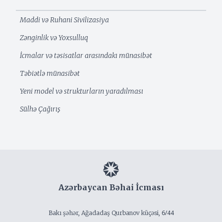
Maddi və Ruhani Sivilizasiya
Zənginlik və Yoxsulluq
İcmalar və təsisatlar arasındakı münasibət
Təbiətlə münasibət
Yeni model və strukturların yaradılması
Sülhə Çağırış
Azərbaycan Bəhai İcması
6/44
Bakı şəhər, Ağadadaş Qurbanov küçəsi,